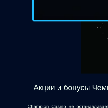
Акции и бонусы Чем
Champion Casino не останавливае