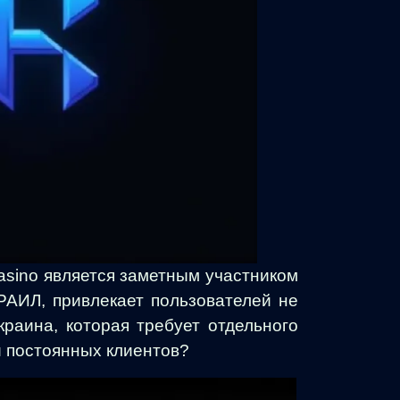
asino является заметным участником
РАИЛ, привлекает пользователей не
раина, которая требует отдельного
и постоянных клиентов?