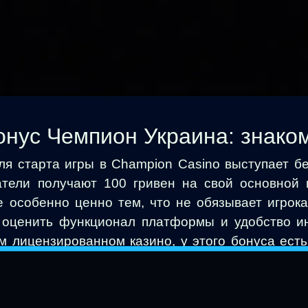
нус Чемпион Украина: знако
я старта игры в Champion Casino выступает б
атели получают 100 гривен на свой основной 
 особенно ценно тем, что не обязывает игрока
ь оценить функционал платформы и удобство и
ом лицензированном казино, у этого бонуса ес
тоянных игроков: больше, чем просто приветстви