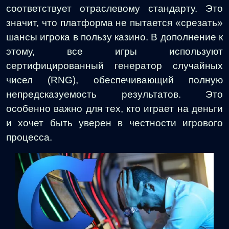
соответствует отраслевому стандарту. Это
значит, что платформа не пытается «срезать»
шансы игрока в пользу казино. В дополнение к
этому, все игры используют
сертифицированный генератор случайных
чисел (RNG), обеспечивающий полную
непредсказуемость результатов. Это
особенно важно для тех, кто играет на деньги
и хочет быть уверен в честности игрового
процесса.