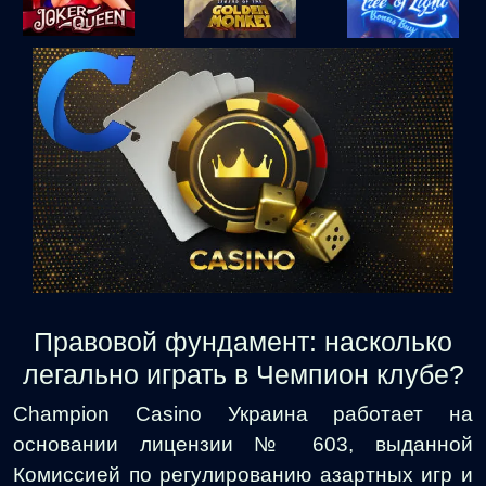
Правовой фундамент: насколько
легально играть в Чемпион клубе?
Champion Casino Украина работает на
основании лицензии № 603, выданной
Комиссией по регулированию азартных игр и