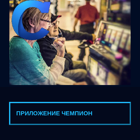
Всегда на связи? Поддержка
игроков в Champion Украина
онлайн
Чемпион предлагает техническую поддержку
через электронную почту и форму обратной