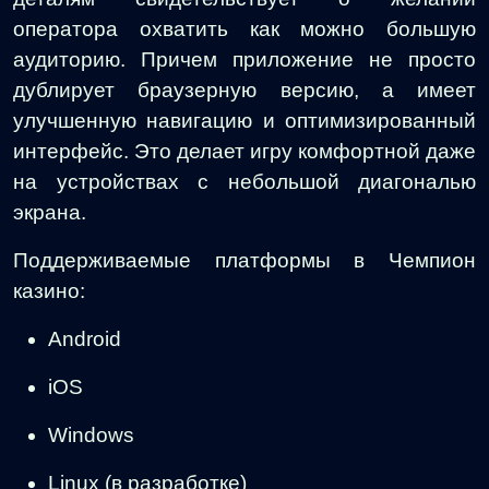
оператора охватить как можно большую
аудиторию. Причем приложение не просто
дублирует браузерную версию, а имеет
улучшенную навигацию и оптимизированный
интерфейс. Это делает игру комфортной даже
на устройствах с небольшой диагональю
экрана.
Поддерживаемые платформы в Чемпион
казино:
Android
iOS
Windows
Linux (в разработке)