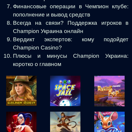
Финансовые операции в Чемпион клубе:
пополнение и вывод средств
Всегда на связи? Поддержка игроков в
Champion Украина онлайн
Вердикт экспертов: кому подойдет
Champion Casino?
Плюсы и минусы Champion Украина:
коротко о главном