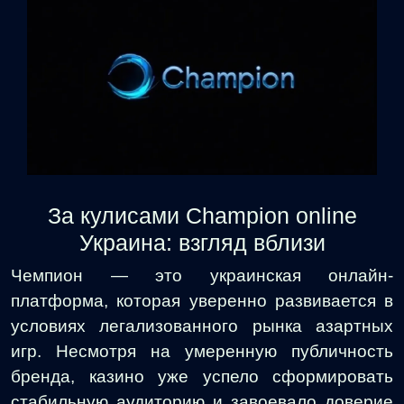
За кулисами Champion online
Украина: взгляд вблизи
Чемпион — это украинская онлайн-
платформа, которая уверенно развивается в
условиях легализованного рынка азартных
игр. Несмотря на умеренную публичность
бренда, казино уже успело сформировать
стабильную аудиторию и завоевало доверие