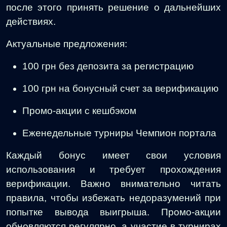
после этого принять решение о дальнейших
действиях.
Актуальные предложения:
100 грн без депозита за регистрацию
100 грн на бонусный счет за верификацию
Промо-акции с кешбэком
Еженедельные турниры Чемпион портала
Каждый бонус имеет свои условия
использования и требует прохождения
верификации. Важно внимательно читать
правила, чтобы избежать недоразумений при
попытке вывода выигрыша. Промо-акции
обновляются регулярно, а участие в турнирах