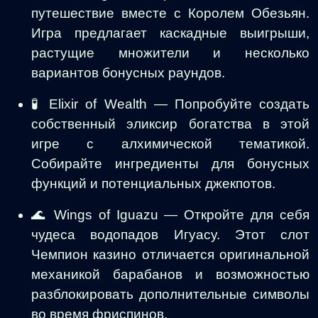
путешествие вместе с Королем Обезьян.
Игра предлагает каскадные выигрыши,
растущие множители и несколько
вариантов бонусных раундов.
🧪
Elixir of Wealth
— Попробуйте создать
собственный эликсир богатства в этой
игре с алхимической тематикой.
Собирайте ингредиенты для бонусных
функций и потенциальных джекпотов.
🌊
Wings of Iguazu
— Откройте для себя
чудеса водопадов Игуасу. Этот слот
Чемпион казино отличается оригинальной
механикой барабанов и возможностью
разблокировать дополнительные символы
во время фриспинов.