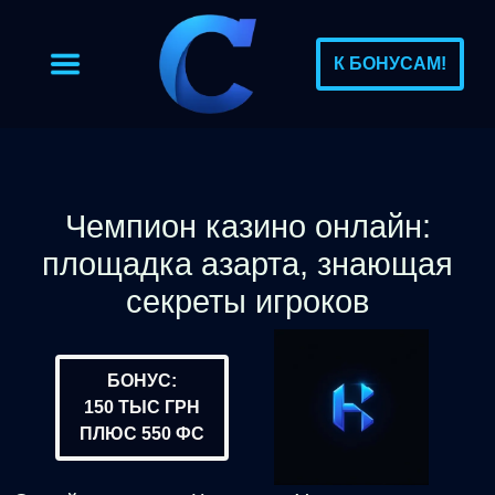
К БОНУСАМ!
Чемпион казино онлайн:
площадка азарта, знающая
секреты игроков
БОНУС:
150 ТЫС ГРН
ПЛЮС 550 ФС