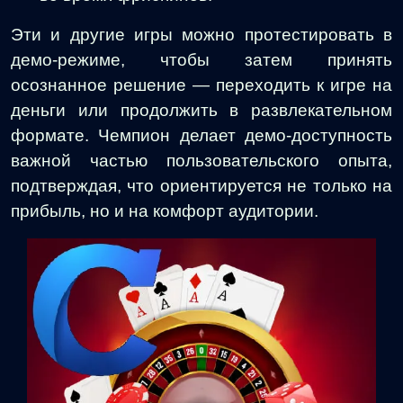
Эти и другие игры можно протестировать в
демо-режиме, чтобы затем принять
осознанное решение — переходить к игре на
деньги или продолжить в развлекательном
формате. Чемпион делает демо-доступность
важной частью пользовательского опыта,
подтверждая, что ориентируется не только на
прибыль, но и на комфорт аудитории.