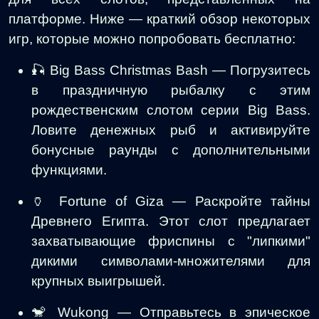
платформе. Ниже — краткий обзор некоторых
игр, которые можно попробовать бесплатно:
🎣
Big Bass Christmas Bash
— Погрузитесь
в праздничную рыбалку с этим
рождественским слотом серии Big Bass.
Ловите денежных рыб и активируйте
бонусные раунды с дополнительными
функциями.
🏺
Fortune of Giza
— Раскройте тайны
Древнего Египта. Этот слот предлагает
захватывающие фриспины с "липкими"
дикими символами-множителями для
крупных выигрышей.
🐒
Wukong
— Отправьтесь в эпическое