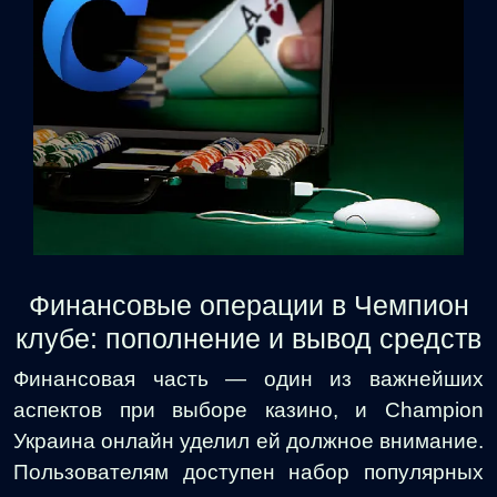
Финансовые операции в Чемпион
клубе: пополнение и вывод средств
Финансовая часть — один из важнейших
аспектов при выборе казино, и Champion
Украина онлайн уделил ей должное внимание.
Пользователям доступен набор популярных