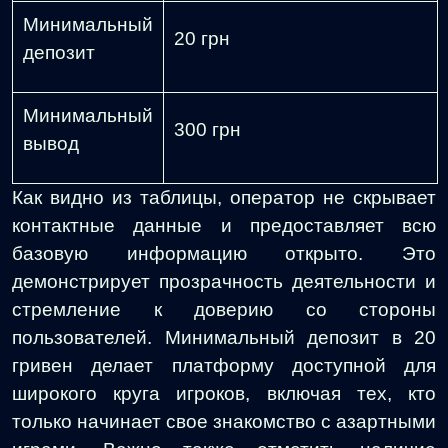
Минимальный
20 грн
депозит
Минимальный
300 грн
вывод
Как видно из таблицы, оператор не скрывает
контактные данные и предоставляет всю
базовую информацию открыто. Это
демонстрирует прозрачность деятельности и
стремление к доверию со стороны
пользователей. Минимальный депозит в 20
гривен делает платформу доступной для
широкого круга игроков, включая тех, кто
только начинает свое знакомство с азартными